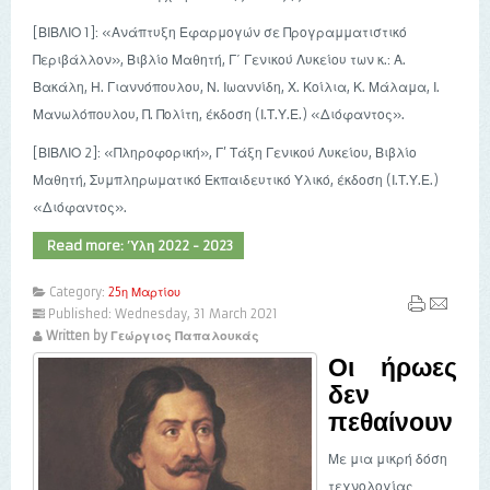
[ΒΙΒΛΙΟ 1]: «Ανάπτυξη Εφαρμογών σε Προγραμματιστικό
Περιβάλλον», Βιβλίο Μαθητή, Γ΄ Γενικού Λυκείου των κ.: Α.
Βακάλη, Η. Γιαννόπουλου, Ν. Ιωαννίδη, Χ. Κοίλια, Κ. Μάλαμα, Ι.
Μανωλόπουλου, Π. Πολίτη, έκδοση (Ι.Τ.Υ.Ε.) «Διόφαντος».
[ΒΙΒΛΙΟ 2]: «Πληροφορική», Γ’ Τάξη Γενικού Λυκείου, Βιβλίο
Μαθητή, Συμπληρωματικό Εκπαιδευτικό Υλικό, έκδοση (Ι.Τ.Υ.Ε.)
«Διόφαντος».
Read more: Ύλη 2022 - 2023
Category:
25η Μαρτίου
Published: Wednesday, 31 March 2021
Written by Γεώργιος Παπαλουκάς
Οι ήρωες
δεν
πεθαίνουν
Με μια μικρή δόση
τεχνολογίας