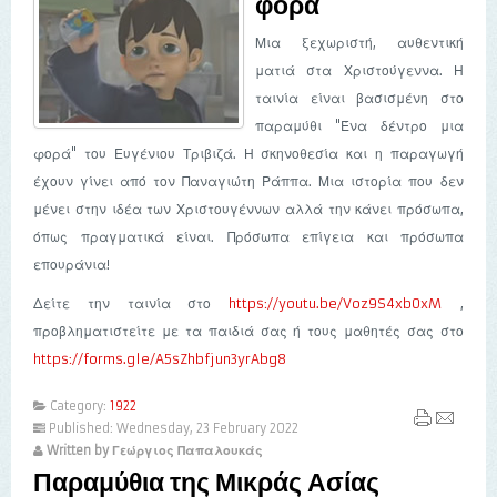
φορά
Μια ξεχωριστή, αυθεντική
ματιά στα Χριστούγεννα. Η
ταινία είναι βασισμένη στο
παραμύθι "Ένα δέντρο μια
φορά" του Ευγένιου Τριβιζά. Η σκηνοθεσία και η παραγωγή
έχουν γίνει από τον Παναγιώτη Ράππα. Μια ιστορία που δεν
μένει στην ιδέα των Χριστουγέννων αλλά την κάνει πρόσωπα,
όπως πραγματικά είναι. Πρόσωπα επίγεια και πρόσωπα
επουράνια!
Δείτε την ταινία στο
https://youtu.be/Voz9S4xb0xM
,
προβληματιστείτε με τα παιδιά σας ή τους μαθητές σας στο
https://forms.gle/A5sZhbfjun3yrAbg8
Category:
1922
Published: Wednesday, 23 February 2022
Written by Γεώργιος Παπαλουκάς
Παραμύθια της Μικράς Ασίας