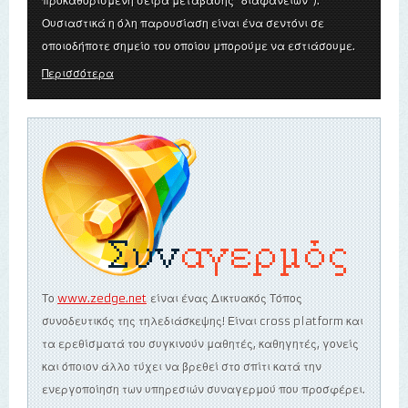
προκαθορισμένη σειρά μετάβασης "διαφανειών").
Ουσιαστικά η όλη παρουσίαση είναι ένα σεντόνι σε
οποιοδήποτε σημείο του οποίου μπορούμε να εστιάσουμε.
Περισσότερα
Το
www.zedge.net
είναι ένας Δικτυακός Τόπος
συνοδευτικός της τηλεδιάσκεψης! Είναι cross platform και
τα ερεθίσματά του συγκινούν μαθητές, καθηγητές, γονείς
και όποιον άλλο τύχει να βρεθεί στο σπίτι κατά την
ενεργοποίηση των υπηρεσιών συναγερμού που προσφέρει.