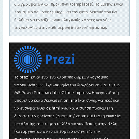
διαγραμμάτων και προτύπων (templates). Το EDraw είναι
λογισμικό που απελευθερώνει τον εκπαιδευτικό που θα
θελήσει να εντάξει εννοιολογικούς χάρτες και νέες
τεχνολογίες στην καθημερινή διδακτική πρακτική.
Το prezi είναι ένα εναλλακτικό δωρεάν λογισμικό
παρουσιάσεων. Η φιλοσοφία του διαφέρει από αυτή των
MS PowerPoint και LibreOffice Impress. Η παρουσίαση
μπορεί να κατασκευαστεί on line (και συνεργατικά) και
να ενσωματωθεί σε html κώδικα. Αίσθηση προκαλεί η
δυαντότητα εστίασης (zoom in / zoom out) και η ευκολία
μετάβασης από τη μια σελίδα παρουσίασης στην άλλη
(καταργώντας αν το επιθυμεί ο εισηγητής την